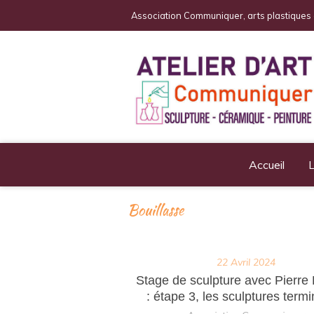
Association Communiquer, arts plastique
Accueil
L
Bouillasse
22 Avril 2024
Stage de sculpture avec Pierre 
: étape 3, les sculptures termi