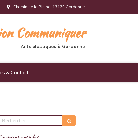
Chemin de la Plaine, 13120 Gardanne
tion Communiquer
Arts plastiques à Gardanne
ues & Contact
echercher
erniers articles