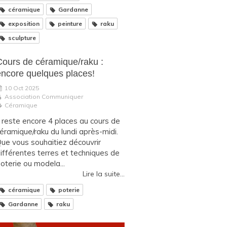
céramique
Gardanne
exposition
peinture
raku
sculpture
Cours de céramique/raku :
encore quelques places!
10 Oct 2025
Association Communiquer
Céramique
l reste encore 4 places au cours de
éramique/raku du lundi après-midi.
ue vous souhaitiez découvrir
ifférentes terres et techniques de
oterie ou modela...
Lire la suite...
céramique
poterie
Gardanne
raku