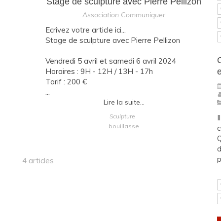
Stage de sculpture avec Pierre Pellizon
Association Communiquer
Ecrivez votre article ici...
Stage de sculpture avec Pierre Pellizon
Vendredi 5 avril et samedi 6 avril 2024
Horaires : 9H - 12H / 13H - 17h
Tarif : 200 €
...
Lire la suite...
Sculpture
I
bouillasse
c
Q
d
p
4 articles