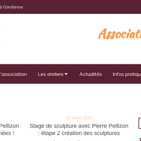
s à Gardanne
Associa
'association
Les ateliers
Actualités
Infos pratiq
22 Avril 2024
R
Pellizon
Stage de sculpture avec Pierre Pellizon
nées !
: étape 2 création des sculptures
D