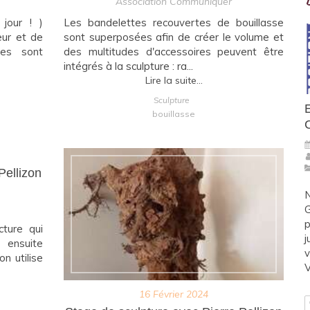
Association Communiquer
jour ! )
Les bandelettes recouvertes de bouillasse
ur et de
sont superposées afin de créer le volume et
res sont
des multitudes d'accessoires peuvent être
intégrés à la sculpture : ra...
Lire la suite...
Sculpture
bouillasse
Pellizon
N
G
p
cture qui
j
ensuite
v
on utilise
V
16 Février 2024