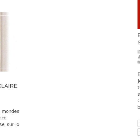
B
J
CLAIRE
t
s
C
b
de mondes
ace.
se sur la