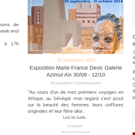
x
orums de
week-end
h à 17h
26 Septembre 2024
Exposition Marie France Devic Galerie
I
Azimut Aix 30/09 - 12/10
c
Association Communiquer
Q
d
"Au cours d'un de mes premiers voyages en
p
Afrique, au Sénégal, mon regard s'est posé
sur la beauté des femmes, leurs coiffures
originales et leur fière allur...
Lire la suite...
Sculpture
aix en Provence