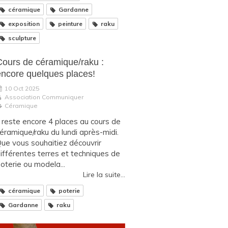
céramique
Gardanne
exposition
peinture
raku
sculpture
Cours de céramique/raku :
encore quelques places!
10 Oct 2025
Association Communiquer
Céramique
l reste encore 4 places au cours de
éramique/raku du lundi après-midi.
ue vous souhaitiez découvrir
ifférentes terres et techniques de
oterie ou modela...
Lire la suite...
céramique
poterie
Gardanne
raku