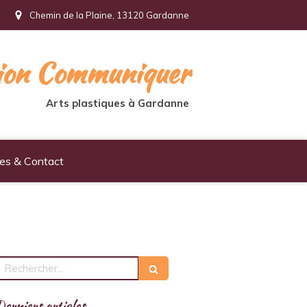
Chemin de la Plaine, 13120 Gardanne
tion Communiquer
Arts plastiques à Gardanne
ues & Contact
echercher
erniers articles