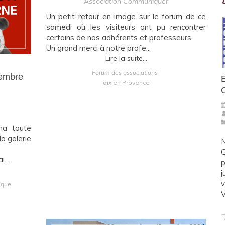
Association Communiquer
Un petit retour en image sur le forum de ce
samedi où les visiteurs ont pu rencontrer
certains de nos adhérents et professeurs.
Un grand merci à notre profe...
Lire la suite...
Forum des associations
tembre
aix en Provence
ma toute
a galerie
N
G
...
p
j
v
ique
V